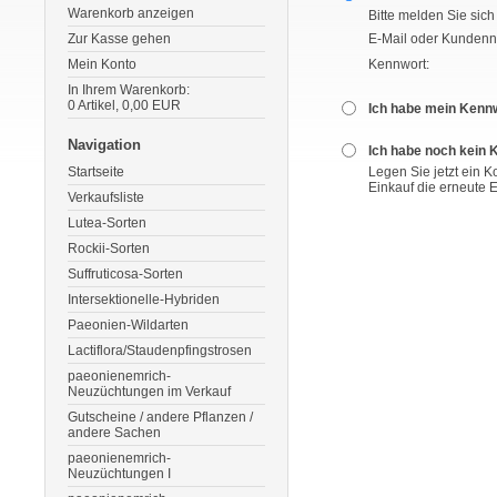
Warenkorb anzeigen
Bitte melden Sie sich
Zur Kasse gehen
E-Mail oder Kunden
Mein Konto
Kennwort:
In Ihrem Warenkorb:
0
Artikel,
0,00
EUR
Ich habe mein Kenn
Navigation
Ich habe noch kein 
Startseite
Legen Sie jetzt ein 
Einkauf die erneute 
Verkaufsliste
Lutea-Sorten
Rockii-Sorten
Suffruticosa-Sorten
Intersektionelle-Hybriden
Paeonien-Wildarten
Lactiflora/Staudenpfingstrosen
paeonienemrich-
Neuzüchtungen im Verkauf
Gutscheine / andere Pflanzen /
andere Sachen
paeonienemrich-
Neuzüchtungen I