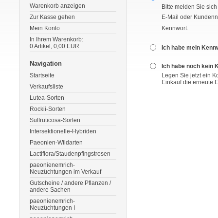
Warenkorb anzeigen
Bitte melden Sie sich
Zur Kasse gehen
E-Mail oder Kunden
Mein Konto
Kennwort:
In Ihrem Warenkorb:
0
Artikel,
0,00
EUR
Ich habe mein Kenn
Navigation
Ich habe noch kein 
Startseite
Legen Sie jetzt ein 
Einkauf die erneute 
Verkaufsliste
Lutea-Sorten
Rockii-Sorten
Suffruticosa-Sorten
Intersektionelle-Hybriden
Paeonien-Wildarten
Lactiflora/Staudenpfingstrosen
paeonienemrich-
Neuzüchtungen im Verkauf
Gutscheine / andere Pflanzen /
andere Sachen
paeonienemrich-
Neuzüchtungen I