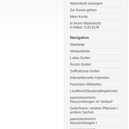
Warenkorb anzeigen
Zur Kasse gehen
Mein Konto
In Ihrem Warenkorb:
0
Artikel,
0,00
EUR
Navigation
Startseite
Verkaufsliste
Lutea-Sorten
Rockii-Sorten
Suffruticosa-Sorten
Intersektionelle-Hybriden
Paeonien-Wildarten
Lactiflora/Staudenpfingstrosen
paeonienemrich-
Neuzüchtungen im Verkauf
Gutscheine / andere Pflanzen /
andere Sachen
paeonienemrich-
Neuzüchtungen I