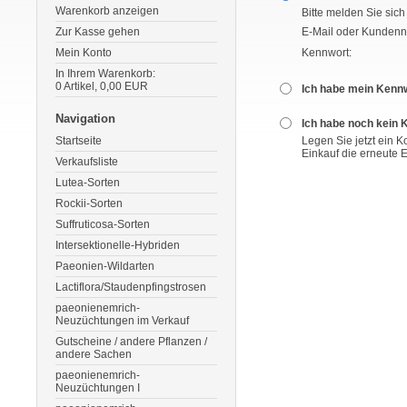
Warenkorb anzeigen
Bitte melden Sie sich
Zur Kasse gehen
E-Mail oder Kunden
Mein Konto
Kennwort:
In Ihrem Warenkorb:
0
Artikel,
0,00
EUR
Ich habe mein Kenn
Navigation
Ich habe noch kein 
Startseite
Legen Sie jetzt ein 
Einkauf die erneute 
Verkaufsliste
Lutea-Sorten
Rockii-Sorten
Suffruticosa-Sorten
Intersektionelle-Hybriden
Paeonien-Wildarten
Lactiflora/Staudenpfingstrosen
paeonienemrich-
Neuzüchtungen im Verkauf
Gutscheine / andere Pflanzen /
andere Sachen
paeonienemrich-
Neuzüchtungen I