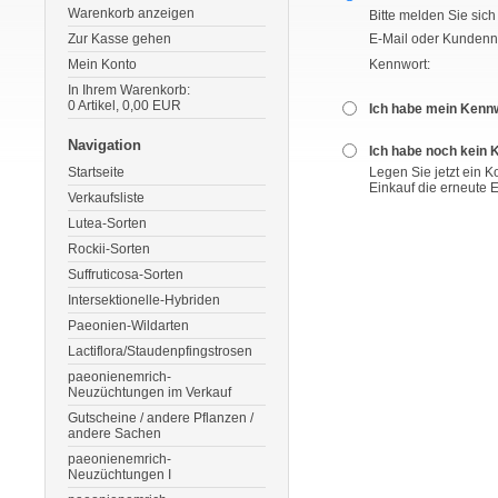
Warenkorb anzeigen
Bitte melden Sie sich
Zur Kasse gehen
E-Mail oder Kunden
Mein Konto
Kennwort:
In Ihrem Warenkorb:
0
Artikel,
0,00
EUR
Ich habe mein Kenn
Navigation
Ich habe noch kein 
Startseite
Legen Sie jetzt ein 
Einkauf die erneute 
Verkaufsliste
Lutea-Sorten
Rockii-Sorten
Suffruticosa-Sorten
Intersektionelle-Hybriden
Paeonien-Wildarten
Lactiflora/Staudenpfingstrosen
paeonienemrich-
Neuzüchtungen im Verkauf
Gutscheine / andere Pflanzen /
andere Sachen
paeonienemrich-
Neuzüchtungen I